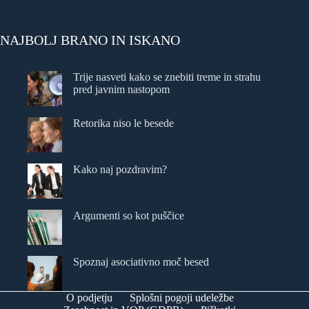
NAJBOLJ BRANO IN ISKANO
Trije nasveti kako se znebiti treme in strahu
pred javnim nastopom
Retorika niso le besede
Kako naj pozdravim?
Argumenti so kot puščice
Spoznaj asociativno moč besed
O podjetju
Splošni pogoji udeležbe