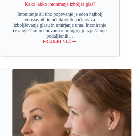
Kako lahko intoniranje izboljša glas?
Intoniranje ali tiho popevanje je eden najbolj
enostavnih in učinkovitih načinov za
izboljševanje glasu in umirjanje uma. Intoniranje
(v angleščini imenovano »toning«), je izpuščanje
podaljšanih…
PREBERI VEČ
Kako
lahko
intoniranje
izboljša
glas?