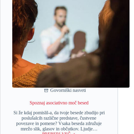
Govorniški nasveti
Spoznaj asociativno moč besed
Si že kdaj pomislil-a, da tvoje besede zbudijo pri
poslušalcih različne predstave, čustvene
povezave in pomene? Vsaka beseda združuje
mrežo slik, glasov in občutkov. Ljudje…