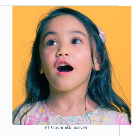
javni
nastop?
Govorniški nasveti