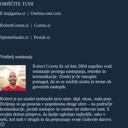
OBIŠČITE TUDI
E-knjigarna.si
|
Osebna-rast.com
RobertGoreta.si
|
Goreta.si
SpletniStudio.si
|
Pesnik.si
Voditelj seminarja
Robert Goreta
že od leta 2004 uspešno vodi
seminarje javnega nastopanja, retorike in
komunikacije. Doslej je že mnogim
pomagal, da so se znebili strahu in treme ob
govornih nastopih.
Robert je po uradni izobrazbi sicer univ. dipl. ekon., toda pota
življenja so ga ponesla v popolnoma druge sfere – na področje
komunikacije, javnih nastopov in osebne ter duhovne rasti. S
svojim delom prispeva, da ljudje ugledajo najboljše, tako v
sebi, kot tudi v drugih in da prepoznajo svoje čudovite darove.
🙂