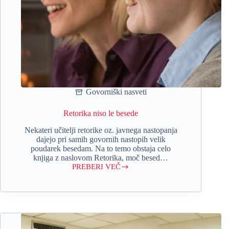
Govorniški nasveti
Retorika niso le besede
Nekateri učitelji retorike oz. javnega nastopanja
dajejo pri samih govornih nastopih velik
poudarek besedam. Na to temo obstaja celo
knjiga z naslovom Retorika, moč besed…
PREBERI VEČ
Retorika
niso
le
besede