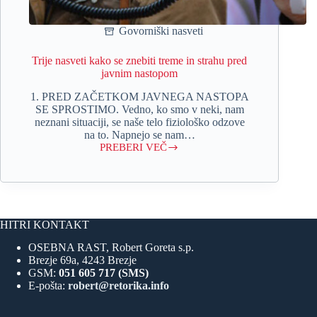
Govorniški nasveti
Trije nasveti kako se znebiti treme in strahu pred
javnim nastopom
1. PRED ZAČETKOM JAVNEGA NASTOPA
SE SPROSTIMO. Vedno, ko smo v neki, nam
neznani situaciji, se naše telo fiziološko odzove
na to. Napnejo se nam…
PREBERI VEČ
Trije
nasveti
kako
se
znebiti
treme
HITRI KONTAKT
in
strahu
OSEBNA RAST, Robert Goreta s.p.
pred
Brezje 69a, 4243 Brezje
javnim
nastopom
GSM:
051 605 717 (SMS)
E-pošta:
robert@retorika.info