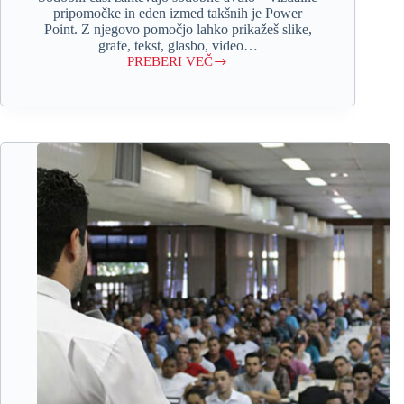
pripomočke in eden izmed takšnih je Power
Point. Z njegovo pomočjo lahko prikažeš slike,
grafe, tekst, glasbo, video…
PREBERI VEČ
Njegovo
veličanstvo
–
Power
Point