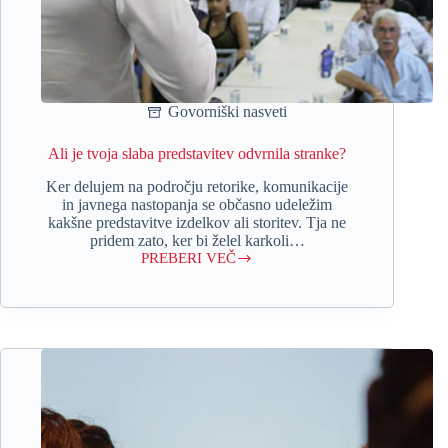
Govorniški nasveti
Ali je tvoja slaba predstavitev odvrnila stranke?
Ker delujem na področju retorike, komunikacije
in javnega nastopanja se občasno udeležim
kakšne predstavitve izdelkov ali storitev. Tja ne
pridem zato, ker bi želel karkoli…
PREBERI VEČ
Ali
je
tvoja
slaba
predstavitev
odvrnila
stranke?