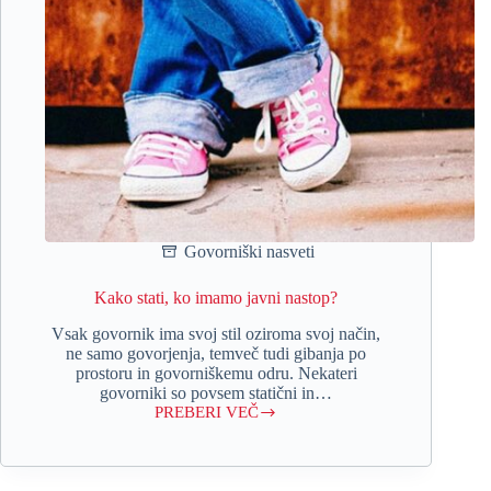
Govorniški nasveti
Kako stati, ko imamo javni nastop?
Vsak govornik ima svoj stil oziroma svoj način,
ne samo govorjenja, temveč tudi gibanja po
prostoru in govorniškemu odru. Nekateri
govorniki so povsem statični in…
PREBERI VEČ
Kako
stati,
ko
imamo