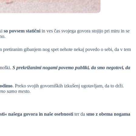
ki
so povsem statični
in ves čas svojega govora stojijo pri miru in se
no.
 tem pretiranim gibanjem nog spet nehote nekaj povedo o sebi, da v tem
 moški.
S prekrižanimi nogami povemo publiki, da smo negotovi, da
hodimo
. Preko svojih govorniških izkušenj ugotavljam, da to drži.
 eno samo mesto.
sti« našega govora in naše osebnosti
ter da
smo z obema nogama