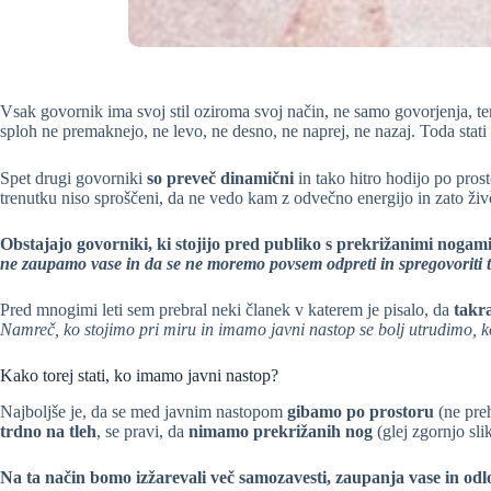
Vsak govornik ima svoj stil oziroma svoj način, ne samo govorjenja, t
sploh ne premaknejo, ne levo, ne desno, ne naprej, ne nazaj. Toda stati 
Spet drugi govorniki
so preveč dinamični
in tako hitro hodijo po pros
trenutku niso sproščeni, da ne vedo kam z odvečno energijo in zato živč
Obstajajo govorniki, ki stojijo pred publiko s prekrižanimi nogam
ne zaupamo vase in da se ne moremo povsem odpreti in spregovoriti t
Pred mnogimi leti sem prebral neki članek v katerem je pisalo, da
takr
Namreč, ko stojimo pri miru in imamo javni nastop se bolj utrudimo, 
Kako torej stati, ko imamo javni nastop?
Najboljše je, da se med javnim nastopom
gibamo po prostoru
(ne preh
trdno na tleh
, se pravi, da
nimamo prekrižanih nog
(glej zgornjo sli
Na ta način bomo izžarevali več samozavesti, zaupanja vase in odl