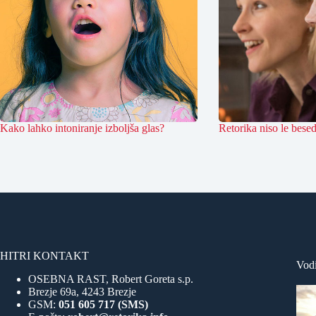
Kako lahko intoniranje izboljša glas?
Retorika niso le bese
HITRI KONTAKT
Vodi
OSEBNA RAST, Robert Goreta s.p.
Brezje 69a, 4243 Brezje
GSM:
051 605 717 (SMS)