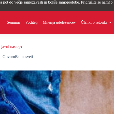
a pot do večje samozavesti in boljše samopodobe. Pridružite se nam! :-
Seminar
Voditelj
Mnenja udeležencev
Članki o retoriki
 javni nastop?
Govorniški nasveti