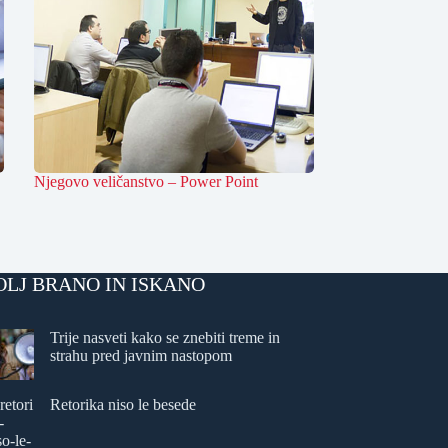
Njegovo veličanstvo – Power Point
OLJ BRANO IN ISKANO
Trije nasveti kako se znebiti treme in
strahu pred javnim nastopom
Retorika niso le besede