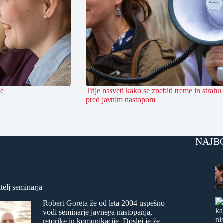
de
Trije nasveti kako se znebiti treme in strahu
pred javnim nastopom
NAJB
telj seminarja
Robert Goreta
že od leta 2004 uspešno
vodi seminarje javnega nastopanja,
retorike in komunikacije. Doslej je že