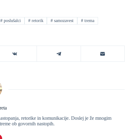
#
poslušalci
#
retorik
#
samozavest
#
trema
reta
astopanja, retorike in komunikacije. Doslej je že mnogim
 treme ob govornih nastopih.