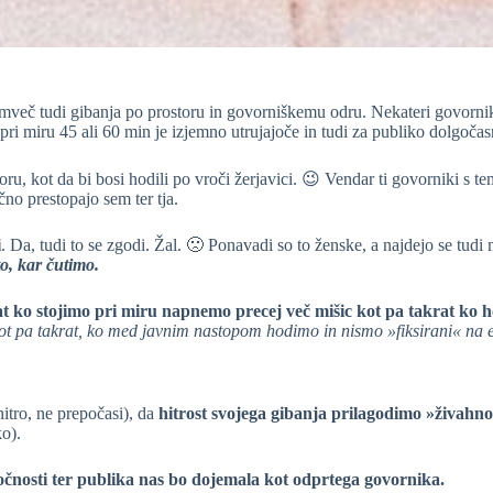
emveč tudi gibanja po prostoru in govorniškemu odru. Nekateri govorni
pri miru 45 ali 60 min je izjemno utrujajoče in tudi za publiko dolgočas
toru, kot da bi bosi hodili po vroči žerjavici. 😉 Vendar ti govorniki s
no prestopajo sem ter tja.
i
. Da, tudi to se zgodi. Žal. 🙁 Ponavadi so to ženske, a najdejo se tudi
o, kar čutimo.
at ko stojimo pri miru napnemo precej več mišic kot pa takrat ko 
kot pa takrat, ko med javnim nastopom hodimo in nismo »fiksirani« na
itro, ne prepočasi), da
hitrost svojega gibanja prilagodimo »živahno
ko).
očnosti ter publika nas bo dojemala kot odprtega govornika.