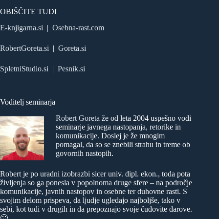
OBIŠČITE TUDI
E-knjigarna.si
|
Osebna-rast.com
RobertGoreta.si
|
Goreta.si
SpletniStudio.si
|
Pesnik.si
Voditelj seminarja
Robert Goreta
že od leta 2004 uspešno vodi
seminarje javnega nastopanja, retorike in
komunikacije. Doslej je že mnogim
pomagal, da so se znebili strahu in treme ob
govornih nastopih.
Robert je po uradni izobrazbi sicer univ. dipl. ekon., toda pota
življenja so ga ponesla v popolnoma druge sfere – na področje
komunikacije, javnih nastopov in osebne ter duhovne rasti. S
svojim delom prispeva, da ljudje ugledajo najboljše, tako v
sebi, kot tudi v drugih in da prepoznajo svoje čudovite darove.
🙂