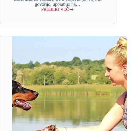
govorijo, uporabijo na…
PREBERI VEČ
Ko
ne
poveš
nič
…