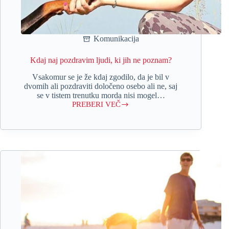
Komunikacija
Kdaj naj pozdravim ljudi, ki jih ne poznam?
Vsakomur se je že kdaj zgodilo, da je bil v
dvomih ali pozdraviti določeno osebo ali ne, saj
se v tistem trenutku morda nisi mogel…
PREBERI VEČ
Kdaj
naj
pozdravim
ljudi,
ki
jih
ne
poznam?