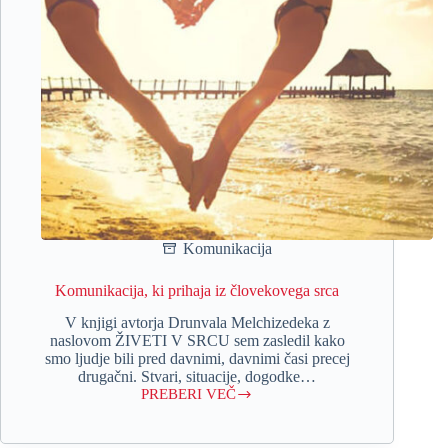
Komunikacija
Komunikacija, ki prihaja iz človekovega srca
V knjigi avtorja Drunvala Melchizedeka z
naslovom ŽIVETI V SRCU sem zasledil kako
smo ljudje bili pred davnimi, davnimi časi precej
drugačni. Stvari, situacije, dogodke…
PREBERI VEČ
Komunikacija,
ki
prihaja