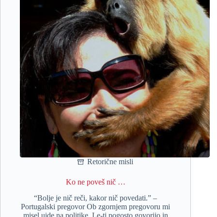
Retorične misli
Ko ne poveš nič …
“Bolje je nič reči, kakor nič povedati.” –
Portugalski pregovor Ob zgornjem pregovoru mi
misel uide na politike. Le-ti pogosto govorijo in