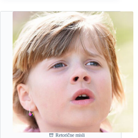
iz
človekovega
srca
Retorične misli