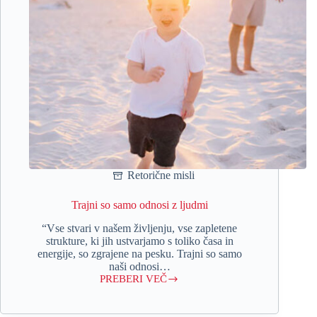
Retorične misli
Trajni so samo odnosi z ljudmi
“Vse stvari v našem življenju, vse zapletene
strukture, ki jih ustvarjamo s toliko časa in
energije, so zgrajene na pesku. Trajni so samo
naši odnosi…
PREBERI VEČ
Trajni
so
samo