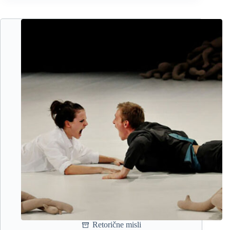
odnosi
z
ljudmi
Retorične misli