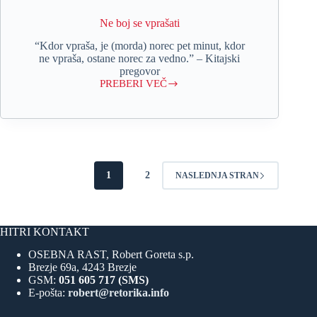
Ne boj se vprašati
“Kdor vpraša, je (morda) norec pet minut, kdor
ne vpraša, ostane norec za vedno.” – Kitajski
pregovor
PREBERI VEČ
Ne
boj
se
vprašati
1
2
NASLEDNJA STRAN
HITRI KONTAKT
OSEBNA RAST, Robert Goreta s.p.
Brezje 69a, 4243 Brezje
GSM:
051 605 717 (SMS)
E-pošta:
robert@retorika.info