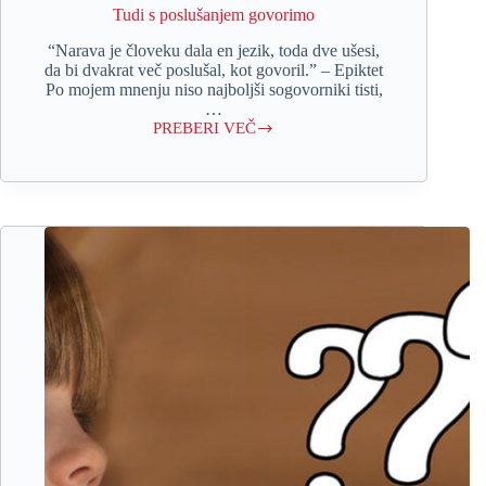
Tudi s poslušanjem govorimo
“Narava je človeku dala en jezik, toda dve ušesi,
da bi dvakrat več poslušal, kot govoril.” – Epiktet
Po mojem mnenju niso najboljši sogovorniki tisti,
…
PREBERI VEČ
Tudi
s
poslušanjem
govorimo