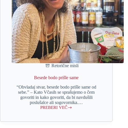
Retorične misli
Besede bodo prišle same
“Obvladaj stvar, besede bodo prišle same od
sebe.” – Kato Včasih se sprašujemo o čem
govoriti in kako govoriti, da bi navdušili
poslušalce ali sogovornika.…
PREBERI VEČ
Besede
bodo
prišle
same