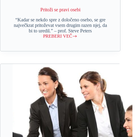
Pritoži se pravi osebi
“Kadar se nekdo spre z določeno osebo, se gre
največkrat pritoževat vsem drugim razen njej, da
bi to uredil.” – prof. Steve Peters
PREBERI VEČ
Pritoži
se
pravi
osebi