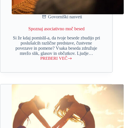
Govorniški nasveti
Spoznaj asociativno moč besed
Si že kdaj pomislil-a, da tvoje besede zbudijo pri
poslušalcih različne predstave, čustvene
povezave in pomene? Vsaka beseda združuje
mrežo slik, glasov in občutkov. Ljudje…
PREBERI VEČ
Spoznaj
asociativno
moč
besed