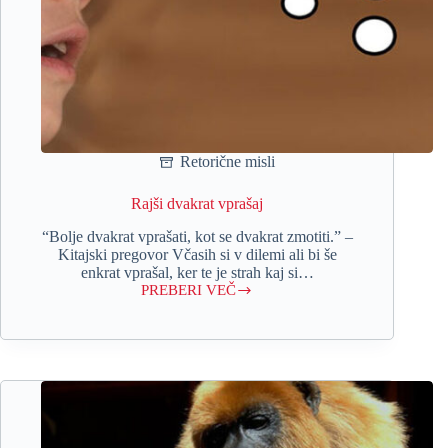
Retorične misli
Rajši dvakrat vprašaj
“Bolje dvakrat vprašati, kot se dvakrat zmotiti.” –
Kitajski pregovor Včasih si v dilemi ali bi še
enkrat vprašal, ker te je strah kaj si…
PREBERI VEČ
Rajši
dvakrat
vprašaj