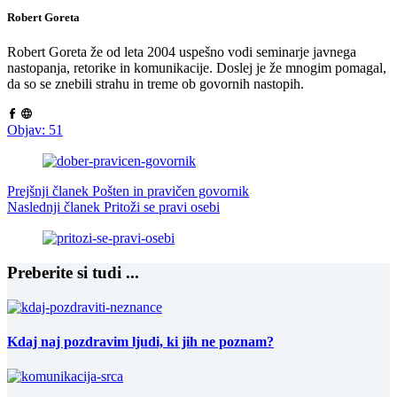
Robert Goreta
Robert Goreta že od leta 2004 uspešno vodi seminarje javnega
nastopanja, retorike in komunikacije. Doslej je že mnogim pomagal,
da so se znebili strahu in treme ob govornih nastopih.
Objav: 51
Prejšnji članek
Pošten in pravičen govornik
Naslednji članek
Pritoži se pravi osebi
Preberite si tudi ...
Kdaj naj pozdravim ljudi, ki jih ne poznam?