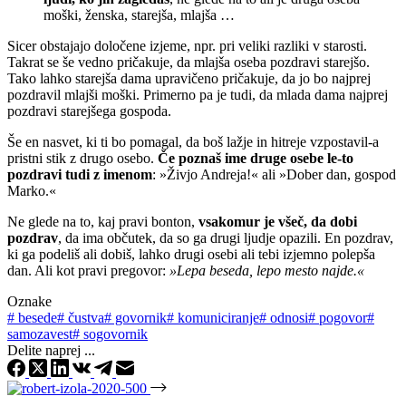
moški, ženska, starejša, mlajša …
Sicer obstajajo določene izjeme, npr. pri veliki razliki v starosti.
Takrat se še vedno pričakuje, da mlajša oseba pozdravi starejšo.
Tako lahko starejša dama upravičeno pričakuje, da jo bo najprej
pozdravil mlajši moški. Primerno pa je tudi, da mlada dama najprej
pozdravi starejšega gospoda.
Še en nasvet, ki ti bo pomagal, da boš lažje in hitreje vzpostavil-a
pristni stik z drugo osebo.
Če poznaš ime druge osebe le-to
pozdravi tudi z imenom
: »Živjo Andreja!« ali »Dober dan, gospod
Marko.«
Ne glede na to, kaj pravi bonton,
vsakomur je všeč, da dobi
pozdrav
, da ima občutek, da so ga drugi ljudje opazili. En pozdrav,
ki ga podeliš ali dobiš, lahko drugi osebi ali tebi izjemno polepša
dan. Ali kot pravi pregovor:
»Lepa beseda, lepo mesto najde.«
Oznake
#
besede
#
čustva
#
govornik
#
komuniciranje
#
odnosi
#
pogovor
#
samozavest
#
sogovornik
Delite naprej ...