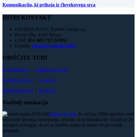
Komunikacija, ki prihaja iz človekovega srca
HITRI KONTAKT
OSEBNA RAST, Robert Goreta s.p.
Brezje 69a, 4243 Brezje
GSM:
051 605 717 (SMS)
E-pošta:
robert@retorika.info
OBIŠČITE TUDI
E-knjigarna.si
|
Osebna-rast.com
RobertGoreta.si
|
Goreta.si
SpletniStudio.si
|
Pesnik.si
Voditelj seminarja
Robert Goreta
že od leta 2004 uspešno vodi
seminarje javnega nastopanja, retorike in komunikacije. Doslej je že
mnogim pomagal, da so se znebili strahu in treme ob govornih
nastopih.