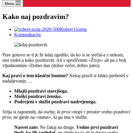
Menu
Kako naj pozdravim?
Robert Goreta
Komunikacija
Prav gotovo se ti je že kdaj zgodilo, da ko si se srečal-a z nekom,
nisi vedel-a kako pozdraviti. Ali s sproščenim »Živjo« ali pa z bolj
vljudnostnim »Dober dan (dober večer, dobro jutro).
Kaj pravi o tem klasični bonton?
Nekaj pravil si lahko prebereš v
nadaljevanju …
Mlajši pozdravi starejšega.
Moški pozdravi žensko.
Podrejeni v službi pozdravi nadrejenega.
Velja si zapomniti, da
oseba, ki prva vstopi v prostor vedno pozdravi
prva
, ne glede na »status«, ki ga ima v službi.
Nasvet zate:
Ne čakaj na druge.
Vedno prvi pozdravi
ljudi, ko jih zagledaš
, ne glede na to ali je druga oseba