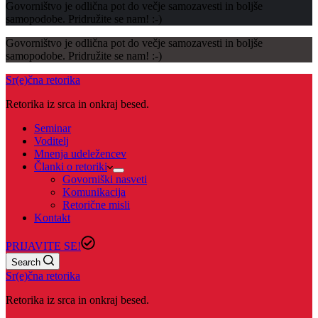
Govorništvo je odlična pot do večje samozavesti in boljše
samopodobe. Pridružite se nam! :-)
Govorništvo je odlična pot do večje samozavesti in boljše
samopodobe. Pridružite se nam! :-)
Sr(e)čna retorika
Retorika iz srca in onkraj besed.
Seminar
Voditelj
Mnenja udeležencev
Članki o retoriki
Govorniški nasveti
Komunikacija
Retorične misli
Kontakt
PRIJAVITE SE!
Search
Sr(e)čna retorika
Retorika iz srca in onkraj besed.