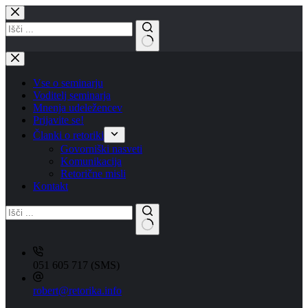
Skip
to
content
No
results
Vse o seminarju
Voditelj seminarja
Mnenja udeležencev
Prijavite se!
Članki o retoriki
Govorniški nasveti
Komunikacija
Retorične misli
Kontakt
051 605 717 (SMS)
robert@retorika.info