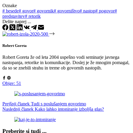
Oznake
#
besede
#
govor
#
govornik
#
govorništvo
#
nastop
#
pogovor
#
predstavitev
#
retorik
Delite naprej ...
Robert Goreta
Robert Goreta že od leta 2004 uspešno vodi seminarje javnega
nastopanja, retorike in komunikacije. Doslej je že mnogim pomagal,
da so se znebili strahu in treme ob govornih nastopih.
Objav: 51
Prejšnji članek
Tudi s poslušanjem govorimo
Naslednji članek
Kako lahko intoniranje izboljša glas?
Preberite si tudi ...