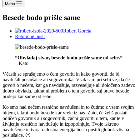
Menu
Besede bodo prišle same
Robert Goreta
Retorične misli
“Obvladaj stvar, besede bodo prišle same od sebe.”
– Kato
Včasih se sprašujemo o čem govoriti in kako govoriti, da bi
navdušili poslušalce ali sogovornika. Vsak sam pri sebi ve, da če
govori o nečem, kar ga navdušuje, razveseljuje ali določeno zadevo
dobro obvlada, takrat ni problem o tem govoriti saj prave besede
pridejo kar same od sebe.
Ko smo nad nečem resnično navdušeni in to čutimo z vsem svojim
bitjem, takrat bodo besede kar vrele iz nas. Zato, če želiš postati
odličen govornik ali sogovornik, začni govoriti o tem, kar te v
življenju resnično navdušuje in izpopolnjuje. Tvoje iskreno
navdušenje in tvoja radostna energija bosta pustili globok vtis na
poslušalce. 🙂