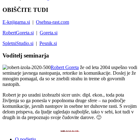
OBIŠČITE TUDI
E-knjigarna.si
|
Osebna-rast.com
RobertGoreta.si
|
Goreta.si
SpletniStudio.si
|
Pesnik.si
Voditelj seminarja
Robert Goreta
že od leta 2004 uspešno vodi
seminarje javnega nastopanja, retorike in komunikacije. Doslej je že
mnogim pomagal, da so se znebili strahu in treme ob govornih
nastopih.
Robert je po uradni izobrazbi sicer univ. dipl. ekon., toda pota
življenja so ga ponesla v popolnoma druge sfere – na področje
komunikacije, javnih nastopov in osebne ter duhovne rasti. S svojim
delom prispeva, da ljudje ugledajo najboljše, tako v sebi, kot tudi v
drugih in da prepoznajo svoje čudovite darove. 🙂
NAJBOLJ BRANO IN ISKANO
O podjetju