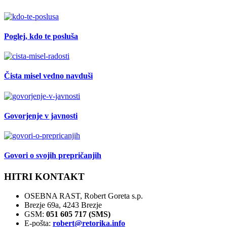
Poglej, kdo te posluša
Čista misel vedno navduši
Govorjenje v javnosti
Govori o svojih prepričanjih
HITRI KONTAKT
OSEBNA RAST, Robert Goreta s.p.
Brezje 69a, 4243 Brezje
GSM:
051 605 717 (SMS)
E-pošta:
robert@retorika.info