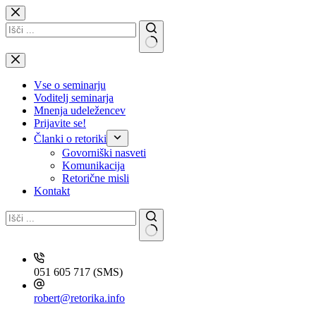
Skip
to
content
No
results
Vse o seminarju
Voditelj seminarja
Mnenja udeležencev
Prijavite se!
Članki o retoriki
Govorniški nasveti
Komunikacija
Retorične misli
Kontakt
051 605 717 (SMS)
robert@retorika.info