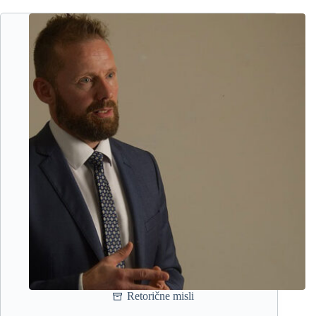
čem
govorijo
Retorične misli