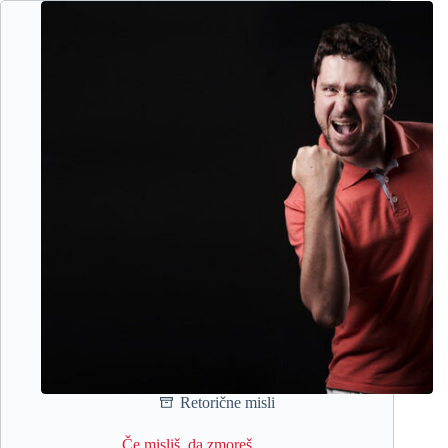
Retorične misli
Če misliš, da zmoreš …