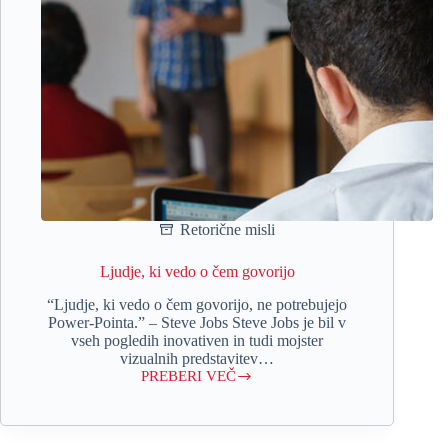
Retorične misli
Ljudje, ki vedo o čem govorijo
“Ljudje, ki vedo o čem govorijo, ne potrebujejo
Power-Pointa.” – Steve Jobs Steve Jobs je bil v
vseh pogledih inovativen in tudi mojster
vizualnih predstavitev…
PREBERI VEČ
Ljudje,
ki
vedo
o