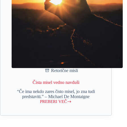
Retorične misli
Čista misel vedno navduši
“Če ima nekdo zares čisto misel, jo zna tudi
predstaviti.” – Michael De Montaigne
PREBERI VEČ
Čista
misel
vedno
navduši