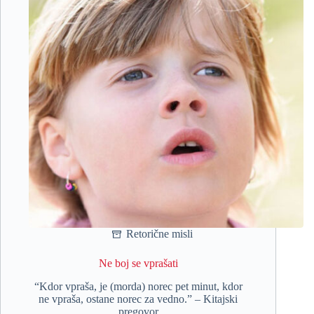
Retorične misli
Ne boj se vprašati
“Kdor vpraša, je (morda) norec pet minut, kdor
ne vpraša, ostane norec za vedno.” – Kitajski
pregovor