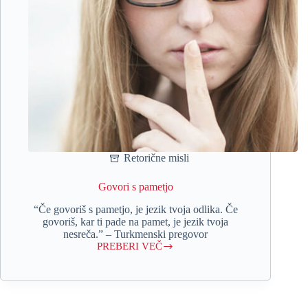
Retorične misli
Govori s pametjo
“Če govoriš s pametjo, je jezik tvoja odlika. Če
govoriš, kar ti pade na pamet, je jezik tvoja
nesreča.” – Turkmenski pregovor
PREBERI VEČ
Govori
s
pametjo