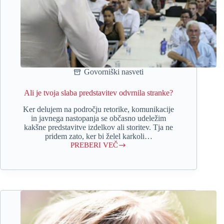
Govorniški nasveti
Ali je tvoja slaba predstavitev odvrnila stranke?
Ker delujem na področju retorike, komunikacije
in javnega nastopanja se občasno udeležim
kakšne predstavitve izdelkov ali storitev. Tja ne
pridem zato, ker bi želel karkoli…
PREBERI VEČ
Ali
je
tvoja
slaba
predstavitev
odvrnila
stranke?