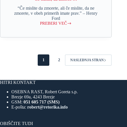
“Če mislite da zmorete, ali če mislite, da ne
zmorete, v obeh primerih imate prav.” – Henry
Ford
PREBERI VEČ
Če
misliš,
da
zmoreš
…
1
2
NASLEDNJA STRAN
HITRI KONTAKT
OSEBNA RAST, Robert Goreta s.p.
Brezje 69a, 4243 Brezje
GSM:
051 605 717 (SMS)
E-pošta:
robert@retorika.info
OBIŠČITE TUDI