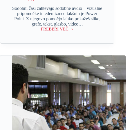
Sodobni časi zahtevajo sodobne avdio – vizualne
pripomočke in eden izmed takšnih je Power
Point. Z njegovo pomočjo lahko prikažeš slike,
grafe, tekst, glasbo, video…
PREBERI VEČ
Njegovo
veličanstvo
–
Power
Point