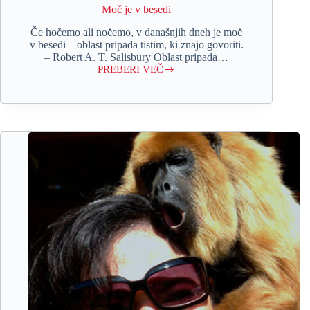
Moč je v besedi
Če hočemo ali nočemo, v današnjih dneh je moč
v besedi – oblast pripada tistim, ki znajo govoriti.
– Robert A. T. Salisbury Oblast pripada…
PREBERI VEČ
Moč
je
v
besedi