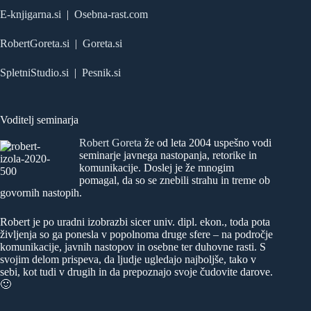
E-knjigarna.si
|
Osebna-rast.com
RobertGoreta.si
|
Goreta.si
SpletniStudio.si
|
Pesnik.si
Voditelj seminarja
Robert Goreta
že od leta 2004 uspešno vodi
seminarje javnega nastopanja, retorike in
komunikacije. Doslej je že mnogim
pomagal, da so se znebili strahu in treme ob
govornih nastopih.
Robert je po uradni izobrazbi sicer univ. dipl. ekon., toda pota
življenja so ga ponesla v popolnoma druge sfere – na področje
komunikacije, javnih nastopov in osebne ter duhovne rasti. S
svojim delom prispeva, da ljudje ugledajo najboljše, tako v
sebi, kot tudi v drugih in da prepoznajo svoje čudovite darove.
🙂