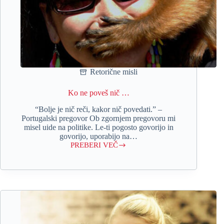
Retorične misli
Ko ne poveš nič …
“Bolje je nič reči, kakor nič povedati.” –
Portugalski pregovor Ob zgornjem pregovoru mi
misel uide na politike. Le-ti pogosto govorijo in
govorijo, uporabijo na…
PREBERI VEČ
Ko
ne
poveš
nič
…