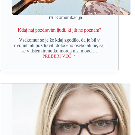
Komunikacija
Kdaj naj pozdravim ljudi, ki jih ne poznam?
Vsakomur se je že kdaj zgodilo, da je bil v
dvomih ali pozdraviti določeno osebo ali ne, saj
se v tistem trenutku morda nisi mogel…
PREBERI VEČ
Kdaj
naj
pozdravim
ljudi,
ki
jih
ne
poznam?