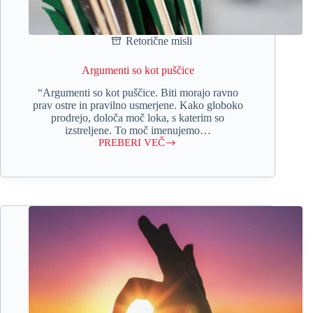
Retorične misli
Argumenti so kot puščice
“Argumenti so kot puščice. Biti morajo ravno
prav ostre in pravilno usmerjene. Kako globoko
prodrejo, določa moč loka, s katerim so
izstreljene. To moč imenujemo…
PREBERI VEČ
Argumenti
so
kot
puščice