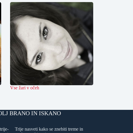
Vse žari v očeh
OLJ BRANO IN ISKANO
Trije nasveti kako se znebiti treme in