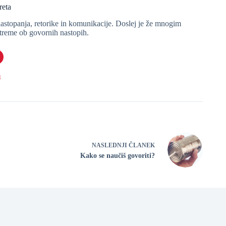
reta
astopanja, retorike in komunikacije. Doslej je že mnogim
 treme ob govornih nastopih.
1
NASLEDNJI ČLANEK
Kako se naučiš govoriti?