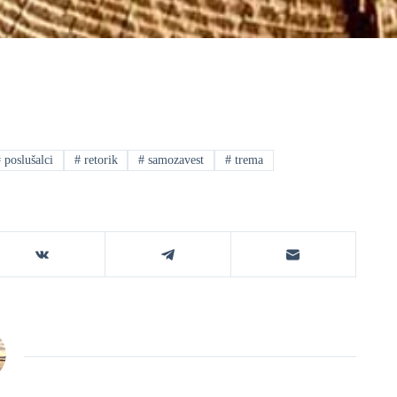
#
poslušalci
#
retorik
#
samozavest
#
trema