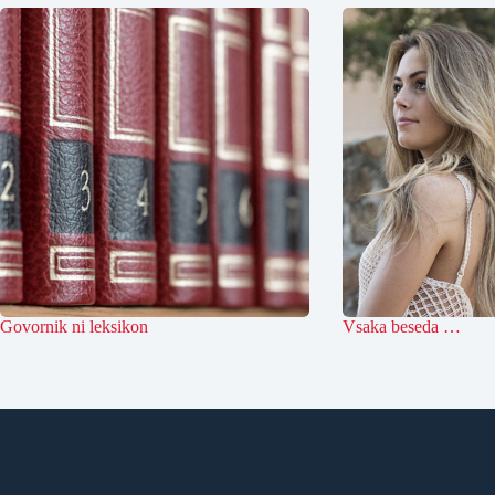
Govornik ni leksikon
Vsaka beseda …