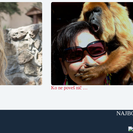
Ko ne poveš nič …
NAJB