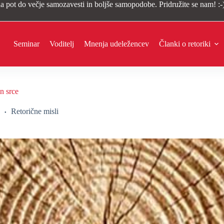
a pot do večje samozavesti in boljše samopodobe. Pridružite se nam! :-
Seminar
Voditelj
Mnenja udeležencev
Članki o retoriki
in srce
Retorične misli