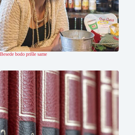
Besede bodo prišle same