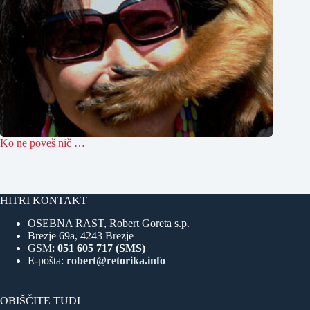
Ko ne poveš nič …
HITRI KONTAKT
OSEBNA RAST, Robert Goreta s.p.
Brezje 69a, 4243 Brezje
GSM:
051 605 717 (SMS)
E-pošta:
robert@retorika.info
OBIŠČITE TUDI