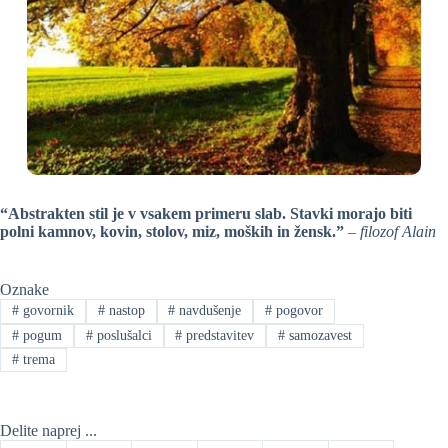
“Abstrakten stil je v vsakem primeru slab. Stavki morajo biti
polni kamnov, kovin, stolov, miz, moških in žensk.”
– filozof Alain
Oznake
#
govornik
#
nastop
#
navdušenje
#
pogovor
#
pogum
#
poslušalci
#
predstavitev
#
samozavest
#
trema
Delite naprej ...