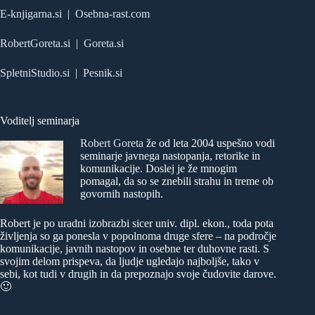
E-knjigarna.si
|
Osebna-rast.com
RobertGoreta.si
|
Goreta.si
SpletniStudio.si
|
Pesnik.si
Voditelj seminarja
Robert Goreta
že od leta 2004 uspešno vodi
seminarje javnega nastopanja, retorike in
komunikacije. Doslej je že mnogim
pomagal, da so se znebili strahu in treme ob
govornih nastopih.
Robert je po uradni izobrazbi sicer univ. dipl. ekon., toda pota
življenja so ga ponesla v popolnoma druge sfere – na področje
komunikacije, javnih nastopov in osebne ter duhovne rasti. S
svojim delom prispeva, da ljudje ugledajo najboljše, tako v
sebi, kot tudi v drugih in da prepoznajo svoje čudovite darove.
🙂